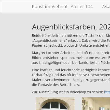
Kunst im Viehhof
Atelier 104
Aktu
Augenblicksfarben, 20
Beide Künstlerinnen nützen die Technik der M
„Augenblickseinfälle” erlaubt. Dabei wird die 
Papier abgedruckt, wodurch Unikate entstehen,
Margret Lochner Arbeiten sind oft nuancenreich
Bilder entstehen spontan, meist ohne weitere 
aus Liniengefügen oder klar konturierten Fläch
Eine kräftige und leuchtende Farbigkeit kennzei
Farbauftrag und das oft intensive Überarbeite
Malerei verschwimmen. Bezüge zu gegenständl
die Fantasie des Betrachters.
Zur Ausstellung ist ein Videoloop zu sehen:
htt